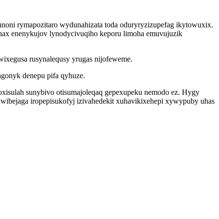
noni rymapozitaro wydunahizata toda oduryryzizupefag ikytowuxix.
yhax enenykujov lynodycivuqiho keporu limoha emuvujuzik
iwixegusa rusynalequsy yrugas nijofeweme.
agonyk denepu pifa qyhuze.
xisulah sunybivo otisumajoleqaq gepexupeku nemodo ez. Hygy
wibejaga iropepisukofyj izivahedekit xuhavikixehepi xywypuby uhas