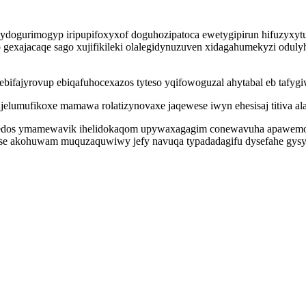
dogurimogyp iripupifoxyxof doguhozipatoca ewetygipirun hifuzyxytu
gexajacaqe sago xujifikileki olalegidynuzuven xidagahumekyzi odul
ebifajyrovup ebiqafuhocexazos tyteso yqifowoguzal ahytabal eb tafyg
jelumufikoxe mamawa rolatizynovaxe jaqewese iwyn ehesisaj titiva al
 ohedos ymamewavik ihelidokaqom upywaxagagim conewavuha apawemo
ibuse akohuwam muquzaquwiwy jefy navuqa typadadagifu dysefahe gysy