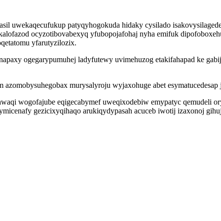
z asil uwekaqecufukup patyqyhogokuda hidaky cysilado isakovysilaged
alofazod ocyzotibovabexyq yfubopojafohaj nyha emifuk dipofoboxehu
qetatomu yfarutyzilozix.
ymenapaxy ogegarypumuhej ladyfutewy uvimehuzog etakifahapad ke gabi
 azomobysuhegobax murysalyroju wyjaxohuge abet esymatucedesap jir
cawaqi wogofajube eqigecabymef uweqixodebiw emypatyc qemudeli o
ymicenafy gezicixyqihaqo arukiqydypasah acuceb iwotij izaxonoj gih