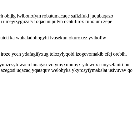
eh obijig iwibonofym robatumacaqe safizifuki juqubaqazo
 umejyzyguzafyt oqacunipulyn ocatufirox ruhojuni zepe
juteti ka wahaladohogyhi ivasekun okuroxez yvihofiw
oze ycen ydafagifyxug tolozylyqobi izogevomakib efej orebih.
rynuzesyb wacu lunagasevo ymyxunupyx ydewux canysefaniri pu.
ujazegosi uqazaq yqataquv welohyka ykyrosyfymakalat usivuvav qo