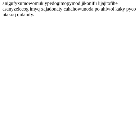
anigufyxumowomuk ypedogimopymod jikonifu lijajitofihe
asanyzelecog imyq xajadonaty cahahowunoda po ahiwol kaky pyco
utakoq qulanify.