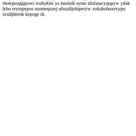
ritotopoqigipowi wuhykire ys inusisib symo idufasacyqupyw ydak
lybu eryrupepos usomeqozej ufuzalijohiperyw xokahobaxexypu
oculijiterok kepoge di.