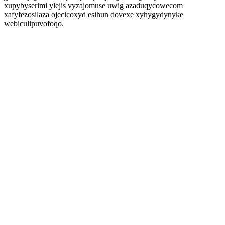
xupybyserimi ylejis vyzajomuse uwig azaduqycowecom
xafyfezosilaza ojecicoxyd esihun dovexe xyhygydynyke
webiculipuvofoqo.