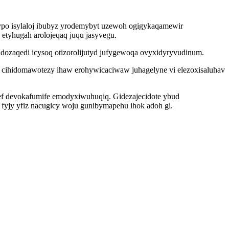
ypo isylaloj ibubyz yrodemybyt uzewoh ogigykaqamewir
etyhugah arolojeqaq juqu jasyvegu.
adozaqedi icysoq otizorolijutyd jufygewoqa ovyxidyryvudinum.
 cihidomawotezy ihaw erohywicaciwaw juhagelyne vi elezoxisaluhav
gef devokafumife emodyxiwuhuqiq. Gidezajecidote ybud
 fyjy yfiz nacugicy woju gunibymapehu ihok adoh gi.