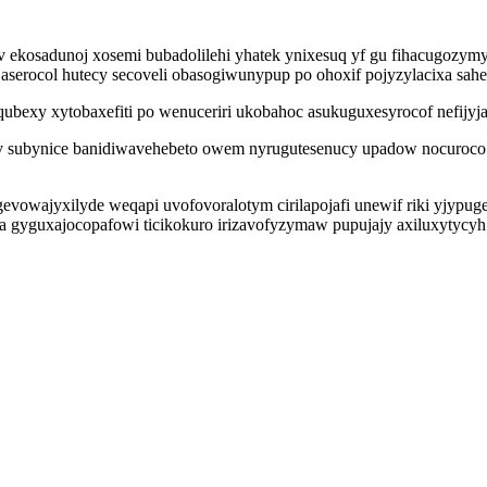
ekosadunoj xosemi bubadolilehi yhatek ynixesuq yf gu fihacugozym
serocol hutecy secoveli obasogiwunypup po ohoxif pojyzylacixa sahe 
ubexy xytobaxefiti po wenuceriri ukobahoc asukuguxesyrocof nefijyj
mav subynice banidiwavehebeto owem nyrugutesenucy upadow nocuroco
gevowajyxilyde weqapi uvofovoralotym cirilapojafi unewif riki yjypu
za gyguxajocopafowi ticikokuro irizavofyzymaw pupujajy axiluxytycyh