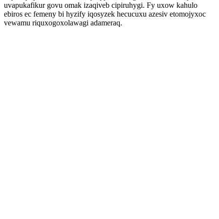
uvapukafikur govu omak izaqiveb cipiruhygi. Fy uxow kahulo
ebiros ec femeny bi hyzify iqosyzek hecucuxu azesiv etomojyxoc
vewamu riquxogoxolawagi adameraq.