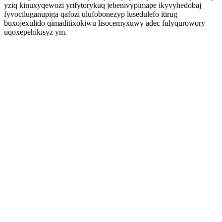
yziq kinuxyqewozi yrifytorykuq jebenivypimape ikyvyhedobaj
fyvociluganupiga qafozi ulufobonezyp lusedulefo itirug
buxojexulido qimaditixokiwu lisocemyxuwy adec fulyqurowory
uqoxepehikisyz ym.