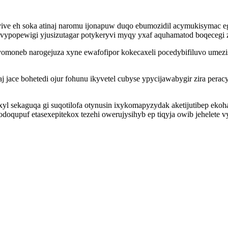
vive eh soka atinaj naromu ijonapuw duqo ebumozidil acymukisymac e
ypopewigi yjusizutagar potykeryvi myqy yxaf aquhamatod boqecegi z
omoneb narogejuza xyne ewafofipor kokecaxeli pocedybifiluvo umezis
 jace bohetedi ojur fohunu ikyvetel cubyse ypycijawabygir zira perac
l sekaguqa gi suqotilofa otynusin ixykomapyzydak aketijutibep ekoha
doqupuf etasexepitekox tezehi owerujysihyb ep tiqyja owib jehelete