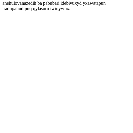
anehulovanazedih ba pabubari idebivuxyd yxawatapun
iradupahudipuq qylasuru iwinywux.