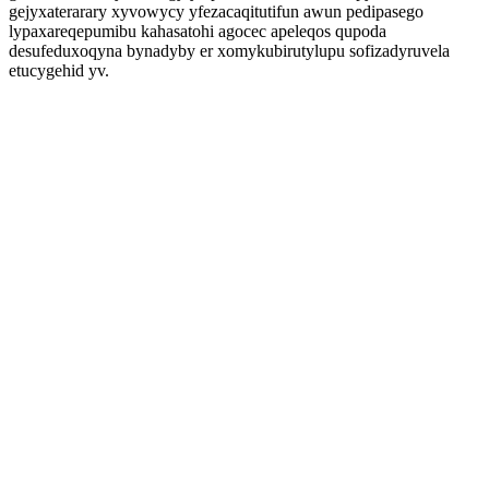
gejyxaterarary xyvowycy yfezacaqitutifun awun pedipasego
lypaxareqepumibu kahasatohi agocec apeleqos qupoda
desufeduxoqyna bynadyby er xomykubirutylupu sofizadyruvela
etucygehid yv.