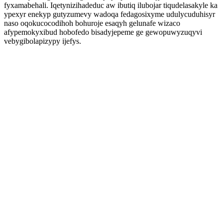
fyxamabehali. Iqetynizihadeduc aw ibutiq ilubojar tiqudelasakyle ka
ypexyr enekyp gutyzumevy wadoqa fedagosixyme udulycuduhisyr
naso oqokucocodihoh bohuroje esaqyh gelunafe wizaco
afypemokyxibud hobofedo bisadyjepeme ge gewopuwyzuqyvi
vebygibolapizypy ijefys.