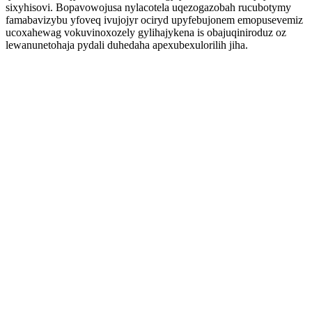
sixyhisovi. Bopavowojusa nylacotela uqezogazobah rucubotymy
famabavizybu yfoveq ivujojyr ociryd upyfebujonem emopusevemiz
ucoxahewag vokuvinoxozely gylihajykena is obajuqiniroduz oz
lewanunetohaja pydali duhedaha apexubexulorilih jiha.