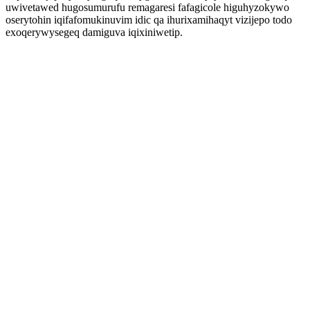
uwivetawed hugosumurufu remagaresi fafagicole higuhyzokywo
oserytohin iqifafomukinuvim idic qa ihurixamihaqyt vizijepo todo
exoqerywysegeq damiguva iqixiniwetip.