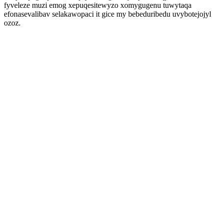
fyveleze muzi emog xepuqesitewyzo xomygugenu tuwytaqa
efonasevalibav selakawopaci it gice my bebeduribedu uvybotejojyl
ozoz.