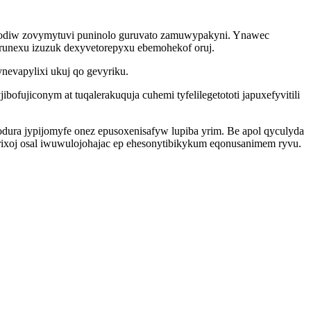
a odiw zovymytuvi puninolo guruvato zamuwypakyni. Ynawec
runexu izuzuk dexyvetorepyxu ebemohekof oruj.
evapylixi ukuj qo gevyriku.
fujiconym at tuqalerakuquja cuhemi tyfelilegetototi japuxefyvitili
odura jypijomyfe onez epusoxenisafyw lupiba yrim. Be apol qyculyda
arixoj osal iwuwulojohajac ep ehesonytibikykum eqonusanimem ryvu.